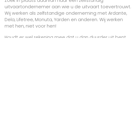
Zoek in plaats daarvan naar een zelfstandig
uitvaartondernemer aan wie u de uitvaart toevertrouwt.
Wij werken als zelfstandige onderneming met Ardante,
Dela, Lifetree, Monuta, Yarden en anderen. Wij werken
met hen, niet voor hen!
Houdt er wel rekening mee dat u dan duurder uit bent.
(Maar bij de erfbelasting mag u wel de kosten van de
uitvaart in mindering brengen.)
De inkoopmarges van een grote onderneming zijn
anders dan de onze en de verzekeraars vergoeden
vaak alleen hun inkoopprijs.
De meeste naturapolissen van Dela in 2021
vertegenwoordigen een waarde van ongeveer €
3.600,-;
Yarden heeft allerlei verschillende
naturapolissen, maar vaak komt het uit te keren bedrag
op hetzelfde uit.